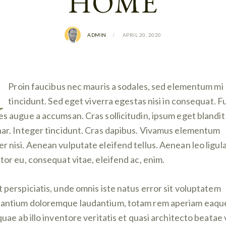
HOME
ADMIN
APRIL 20, 2020
Proin faucibus nec mauris a sodales, sed elementum mi
tincidunt. Sed eget viverra egestas nisi in consequat. F
es augue a accumsan. Cras sollicitudin, ipsum eget blandit
nar. Integer tincidunt. Cras dapibus. Vivamus elementum
r nisi. Aenean vulputate eleifend tellus. Aenean leo ligula
itor eu, consequat vitae, eleifend ac, enim.
t perspiciatis, unde omnis iste natus error sit voluptatem
antium doloremque laudantium, totam rem aperiam eaqu
 quae ab illo inventore veritatis et quasi architecto beatae 