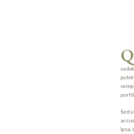
Q
sodal
pulvi
sempe
portt
Sed u
accus
ipsa,