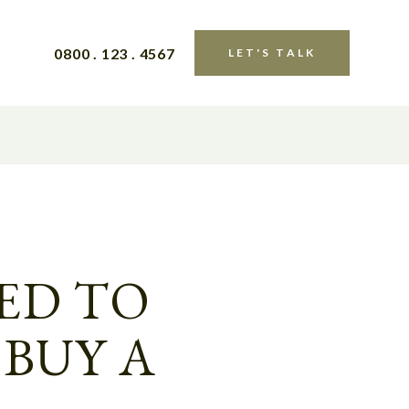
0800 . 123 . 4567
LET'S TALK
ED TO
BUY A