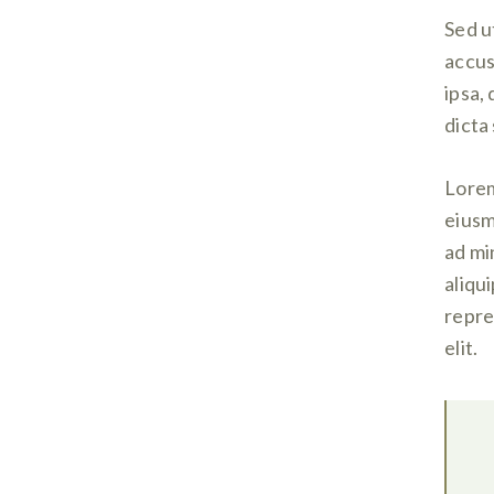
Sed u
accus
ipsa,
dicta
Lorem
eiusm
ad mi
aliqu
repre
elit.