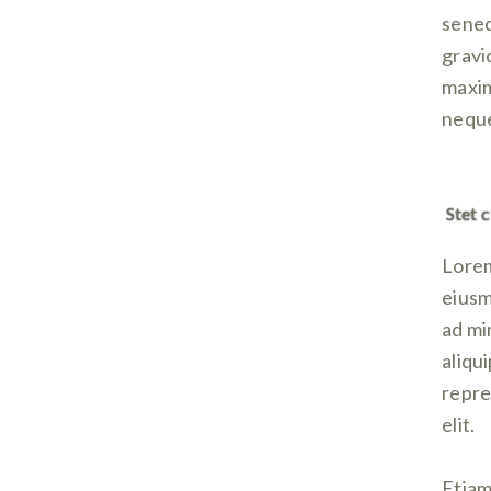
senec
gravid
maxim
neque 
Stet c
Lorem
eiusm
ad mi
aliqu
repre
elit.
Etiam