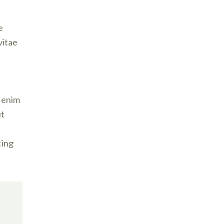
e
vitae
t enim
ut
cing