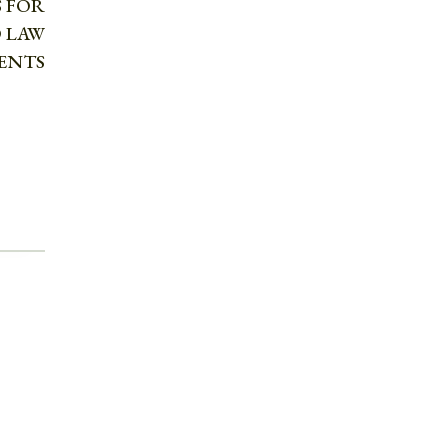
S FOR
 LAW
ENTS