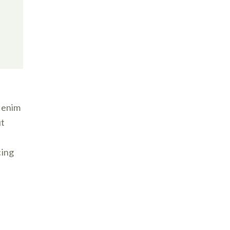
t enim
ut
cing