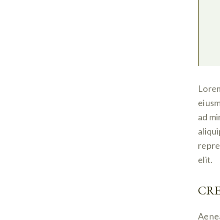
Lorem
eiusm
ad mi
aliqu
repre
elit.
CRE
Aenea