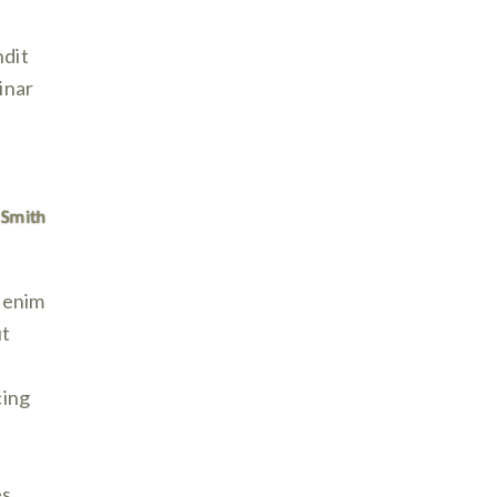
ndit
inar
 Smith
t enim
ut
cing
es