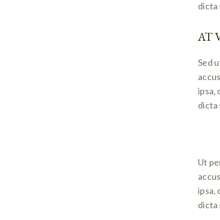
dicta
AT 
Sed u
accus
ipsa,
dicta
Ut pe
accus
ipsa,
dicta