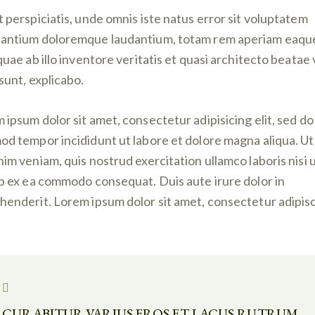
t perspiciatis, unde omnis iste natus error sit voluptatem
antium doloremque laudantium, totam rem aperiam eaqu
 quae ab illo inventore veritatis et quasi architecto beatae 
 sunt, explicabo.
 ipsum dolor sit amet, consectetur adipisicing elit, sed do
od tempor incididunt ut labore et dolore magna aliqua. U
nim veniam, quis nostrud exercitation ullamco laboris nisi 
ip ex ea commodo consequat. Duis aute irure dolor in
henderit. Lorem ipsum dolor sit amet, consectetur adipis
CURABITUR VARIUS EROS ET LACUS RUTRUM