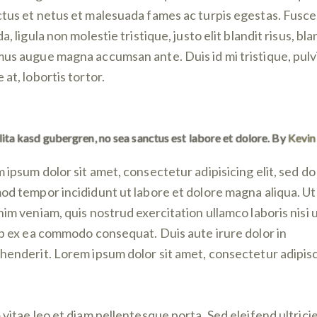
tus et netus et malesuada fames ac turpis egestas. Fusce
a, ligula non molestie tristique, justo elit blandit risus, bla
us augue magna accumsan ante. Duis id mi tristique, pulv
at, lobortis tortor.
lita kasd gubergren, no sea sanctus est labore et dolore. By
Kevin
 ipsum dolor sit amet, consectetur adipisicing elit, sed do
od tempor incididunt ut labore et dolore magna aliqua. U
nim veniam, quis nostrud exercitation ullamco laboris nisi 
ip ex ea commodo consequat. Duis aute irure dolor in
henderit. Lorem ipsum dolor sit amet, consectetur adipis
 vitae leo et diam pellentesque porta. Sed eleifend ultrici