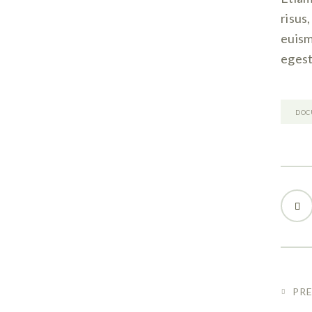
risus
euism
egest
DOC
PR