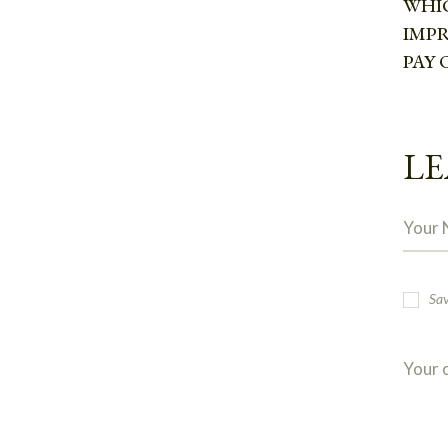
WHI
IMP
PAY 
LE
Sav