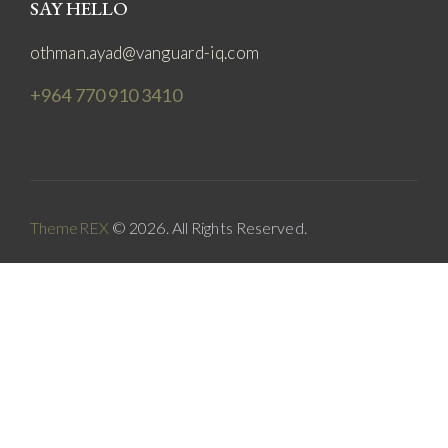
SAY HELLO
othman.ayad@vanguard-iq.com
+964 770 910 3410
ThemeREX
© 2026. All Rights Reserved.