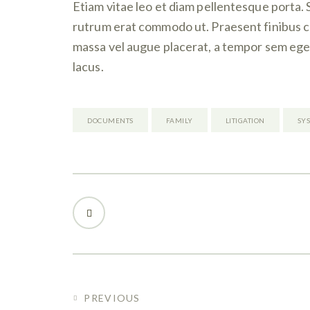
Etiam vitae leo et diam pellentesque porta. Se
rutrum erat commodo ut. Praesent finibus 
massa vel augue placerat, a tempor sem eges
lacus.
DOCUMENTS
FAMILY
LITIGATION
SY
PREVIOUS