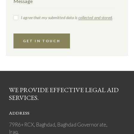
I agree that my submitted data is
collected and stored
.
WE PROVIDE EFFECTIVE LEGAL AID
SERVICES.
ADDRESS
79R6+RCX, Baghdad, Baghdad Governorate,
Iraq.